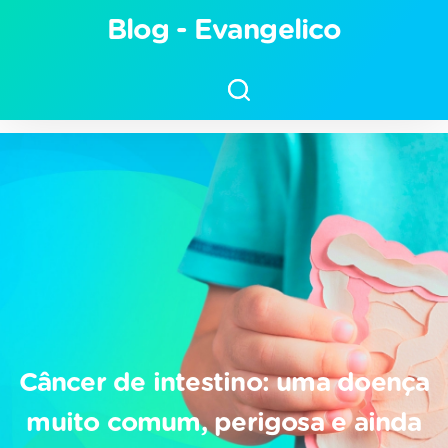
Arquivos choque séptico -
Blog - Evangelico
Blog - Hospital Evangélico
Câncer de intestino: uma doença
muito comum, perigosa e ainda