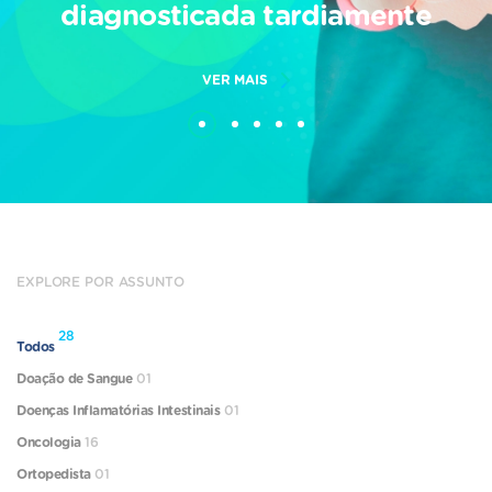
diagnosticada tardiamente
VER MAIS
EXPLORE POR ASSUNTO
28
Todos
Doação de Sangue
01
Doenças Inflamatórias Intestinais
01
Oncologia
16
Ortopedista
01