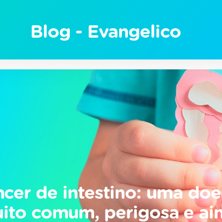
rol - Blog - Hosp
Blog - Evangelico
cer de intestino: uma do
ito comum, perigosa e ai