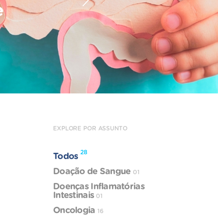
e
EXPLORE POR ASSUNTO
28
Todos
Doação de Sangue
01
Doenças Inflamatórias
Intestinais
01
Oncologia
16