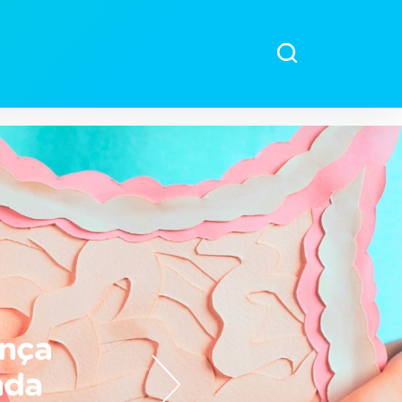
ital Evangélico
ença
nda