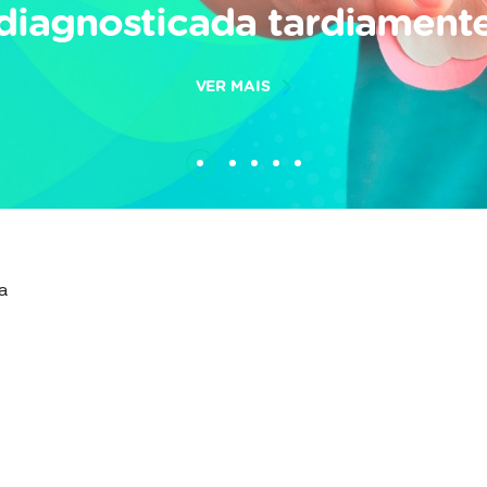
diagnosticada tardiament
VER MAIS
a