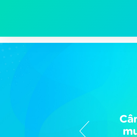
Arquivos coleste
Cân
mu