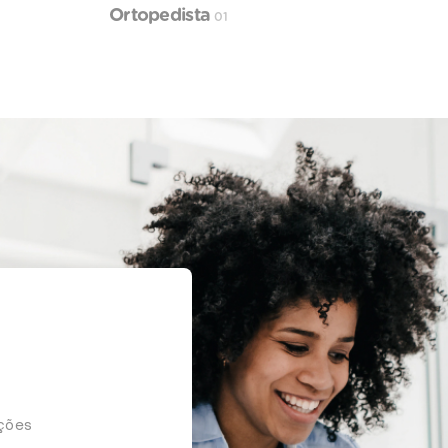
Ortopedista
01
ações