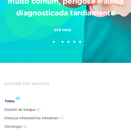
muito comum, perigosa e ainda
diagnosticada tardiamente
VER MAIS
EXPLORE POR ASSUNTO
28
Todos
Doação de Sangue
01
Doenças Inflamatórias Intestinais
01
Oncologia
16