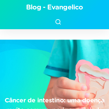
Arquivos Leucemia Mieloide
Blog - Evangelico
Aguda - Blog - Hospital
Evangélico
Câncer de intestino: uma doença