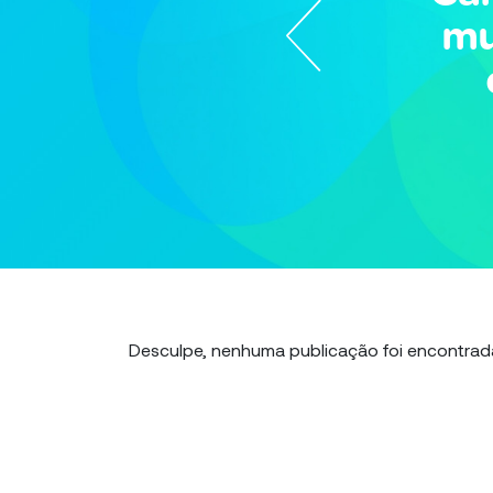
mu
Desculpe, nenhuma publicação foi encontrad