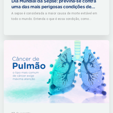
Dia Mundial da Sepse: previna-se contra
uma das mais perigosas condições de
saúde
A sepse é considerada a maior causa de morte evitável em
todo o mundo. Entenda o que é essa condição, como
reconhecer os sintomas e o que fazer para evitá-la. (mais…)