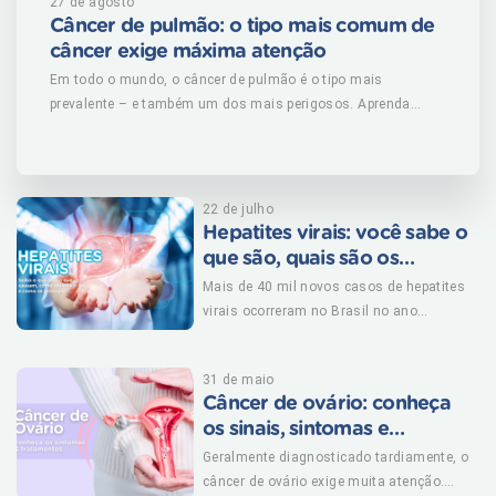
27 de agosto
Câncer de pulmão: o tipo mais comum de
câncer exige máxima atenção
Em todo o mundo, o câncer de pulmão é o tipo mais
prevalente – e também um dos mais perigosos. Aprenda
como evitá-lo e reconhecer os principais sintomas. (mais…)
22 de julho
Hepatites virais: você sabe o
que são, quais são os
sintomas e como se
Mais de 40 mil novos casos de hepatites
proteger?
virais ocorreram no Brasil no ano
passado. Meta da OMS é erradicar a
doença até 2030. (mais…)
31 de maio
Câncer de ovário: conheça
os sinais, sintomas e
tratamentos
Geralmente diagnosticado tardiamente, o
câncer de ovário exige muita atenção.