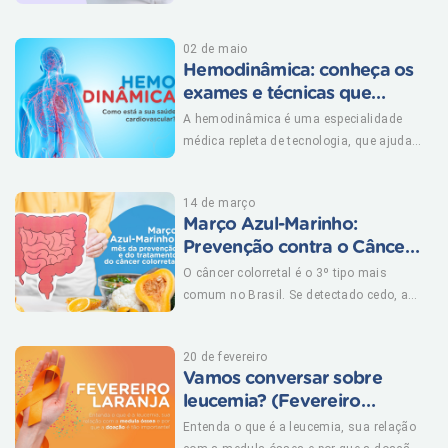
Saiba como identificá-lo. (mais…)
02 de maio
Hemodinâmica: conheça os
exames e técnicas que
revelam como está a saúde
A hemodinâmica é uma especialidade
circulatória
médica repleta de tecnologia, que ajuda
médicos a compreender em detalhes o
funcionamento do coração e dos vasos
14 de março
sanguíneos. (mais…)
Março Azul-Marinho:
Prevenção contra o Câncer
Colorretal
O câncer colorretal é o 3º tipo mais
comum no Brasil. Se detectado cedo, as
chances de cura são muito altas.
Conheça os sintomas e saiba como se
20 de fevereiro
proteger. (mais…)
Vamos conversar sobre
leucemia? (Fevereiro
Laranja)
Entenda o que é a leucemia, sua relação