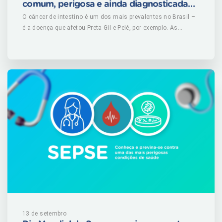
comum, perigosa e ainda diagnosticada
tardiamente
O câncer de intestino é um dos mais prevalentes no Brasil –
é a doença que afetou Preta Gil e Pelé, por exemplo. As
chances de cura são altas quando diagnosticado cedo.
Aprenda como reconhecê-lo. (mais…)
13 de setembro