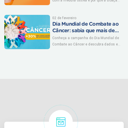
com a medula óssea e por que a doação
é tão importante! (mais…)
02 de fevereiro
Dia Mundial de Combate ao
Câncer: sabia que mais de
30% dos casos podem ser
Conheça a campanha do Dia Mundial de
prevenidos?
Combate ao Câncer e descubra dados e
estatísticas sobre prevenção da doença.
(mais…)